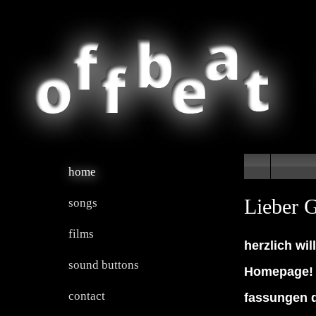
home
Lieber G
songs
films
herzlich wi
sound buttons
Homepage! D
contact
fassungen d